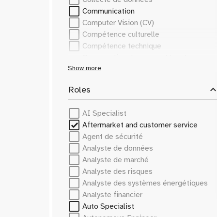
Communication
Computer Vision (CV)
Compétence culturelle
Compétence technique
Conservation des ensembles de
données
Show more
Cultural Competence
expand_le
Roles
Cybersecurity
Cybersécurité
AI Specialist
Data Analysis
Aftermarket and customer service
Data Collection
Agent de sécurité
Dataset Curation
Analyste de données
EV charging systems
Analyste de marché
EV powertrain components
Analyste des risques
Efficacité énergétique
Analyste des systèmes énergétiques
Electric Vehicles
Analyste financier
Electric Vehicles (EV)
Auto Specialist
Energy Efficiency