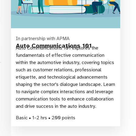
In partnership with APMA
Auto Communications 101
Auto Communications 101 explores the
fundamentals of effective communication
ss
within the automotive industry, covering topics
such as customer relations, professional
etiquette, and technological advancements
shaping the sector's dialogue landscape. Learn
to navigate complex interactions and leverage
communication tools to enhance collaboration
and drive success in the auto industry.
Basic • 1-2 hrs • 200 points