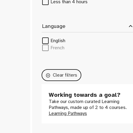
modélisation
Less than 4 hours
Stratège d'affaires
Support client
Sustainability Specialist
expand_le
Language
System Developer
System Engineer
English
Technicien VE
French
Technicien de batterie
Vehicle Aerodynamics Engineer
Vehicle Engineer
Clear filters
cancel
Working towards a goal?
Take our custom curated Learning
Pathways, made up of 2 to 4 courses.
Learning Pathways