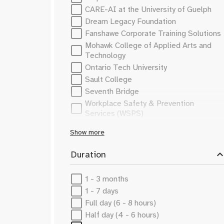
Safe EV Diagnostics ​
Responsable de la conformité
CARE-AI at the University of Guelph
Sustainable Design
Responsable de la sécurité
Dream Legacy Foundation
Systèmes de gestion de batterie
Responsable des opérations
Fanshawe Corporate Training Solutions
Systèmes de reformage embarqués
Responsable des ressources humaines
Mohawk College of Applied Arts and
Technologie des batteries
Risk Analyst
Technology
Vehicle Communication
Safety Analyst
Ontario Tech University
Véhicules autonomes (VA)
Safety Engineer
Sault College
Véhicules électriques
Safety Officer
Seventh Bridge
Véhicules électriques (VE)
Sales Specialist
Workplace Safety & Prevention
Scientifique des données
Services (WSPS)
Simulation & Modeling Specialist
Show more
Software Developer
Spécialiste VE
expand_le
Duration
Spécialiste des ventes
Spécialiste des véhicules électriques
1 - 3 months
Spécialiste en IA
1 - 7 days
Spécialiste en communication
Full day (6 - 8 hours)
Spécialiste en développement durable
Half day (4 - 6 hours)
Spécialiste en simulation et