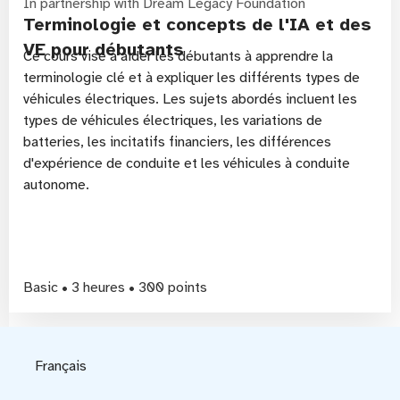
In partnership with Dream Legacy Foundation
Terminologie et concepts de l'IA et des
VE pour débutants
Ce cours vise à aider les débutants à apprendre la
terminologie clé et à expliquer les différents types de
véhicules électriques. Les sujets abordés incluent les
types de véhicules électriques, les variations de
batteries, les incitatifs financiers, les différences
d'expérience de conduite et les véhicules à conduite
autonome.
Basic • 3 heures • 300 points
Français