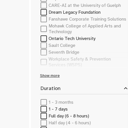
Safe EV Diagnostics ​
Responsable de la conformité
CARE-AI at the University of Guelph
Sustainable Design
Responsable de la sécurité
Dream Legacy Foundation
Systèmes de gestion de batterie
Responsable des opérations
Fanshawe Corporate Training Solutions
Systèmes de reformage embarqués
Responsable des ressources humaines
Mohawk College of Applied Arts and
Technologie des batteries
Risk Analyst
Technology
Vehicle Communication
Safety Analyst
Ontario Tech University
Véhicules autonomes (VA)
Safety Engineer
Sault College
Véhicules électriques
Safety Officer
Seventh Bridge
Véhicules électriques (VE)
Sales Specialist
Workplace Safety & Prevention
Scientifique des données
Services (WSPS)
Simulation & Modeling Specialist
Show more
Software Developer
Spécialiste VE
expand_le
Duration
Spécialiste des ventes
Spécialiste des véhicules électriques
1 - 3 months
Spécialiste en IA
1 - 7 days
Spécialiste en communication
Full day (6 - 8 hours)
Spécialiste en développement durable
Half day (4 - 6 hours)
Spécialiste en simulation et