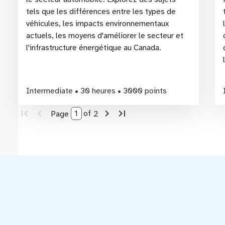
tels que les différences entre les types de
véhicules, les impacts environnementaux
actuels, les moyens d'améliorer le secteur et
l'infrastructure énergétique au Canada.
wo
Intermediate • 30 heures • 3000 points
first_page
navigate_before
navigate_next
last_page
of
2
Page