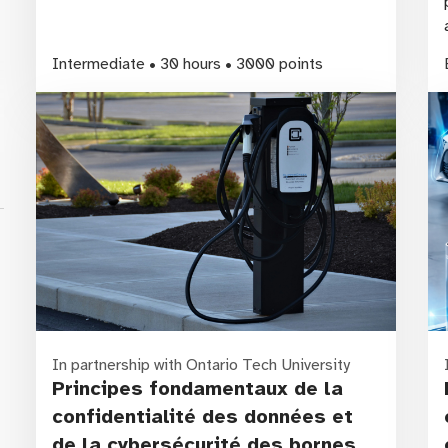
Intermediate • 30 hours • 3000 points
ss
In partnership with Ontario Tech University
Principes fondamentaux de la
confidentialité des données et
de la cybersécurité des bornes