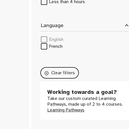
modélisation
Less than 4 hours
Stratège d'affaires
Support client
Sustainability Specialist
expand_le
Language
System Developer
System Engineer
English
Technicien VE
French
Technicien de batterie
Vehicle Aerodynamics Engineer
Vehicle Engineer
Clear filters
cancel
Working towards a goal?
Take our custom curated Learning
Pathways, made up of 2 to 4 courses.
Learning Pathways