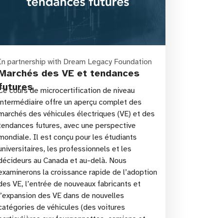
In partnership with Dream Legacy Foundation
Marchés des VE et tendances
futures
Ce cours de microcertification de niveau
intermédiaire offre un aperçu complet des
marchés des véhicules électriques (VE) et des
tendances futures, avec une perspective
mondiale. Il est conçu pour les étudiants
universitaires, les professionnels et les
décideurs au Canada et au-delà. Nous
examinerons la croissance rapide de l’adoption
des VE, l’entrée de nouveaux fabricants et
l’expansion des VE dans de nouvelles
catégories de véhicules (des voitures