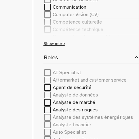
Communication
Computer Vision (CV)
Compétence culturelle
Compétence technique
Conservation des ensembles de
données
Show more
Cultural Competence
expand_le
Roles
Cybersecurity
Cybersécurité
AI Specialist
Data Analysis
Aftermarket and customer service
Data Collection
Agent de sécurité
Dataset Curation
Analyste de données
EV charging systems
Analyste de marché
EV powertrain components
Analyste des risques
Efficacité énergétique
Analyste des systèmes énergétiques
Electric Vehicles
Analyste financier
Electric Vehicles (EV)
Auto Specialist
Energy Efficiency