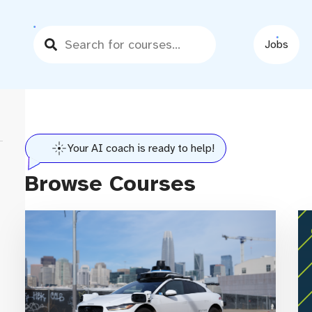
Jobs
ss
Your AI coach is ready to help!
Browse Courses