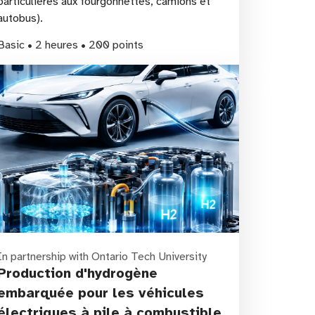
particulières aux fourgonnettes, camions et
autobus).
Basic • 2 heures • 200 points
In partnership with Ontario Tech University
Production d'hydrogène
embarquée pour les véhicules
électriques à pile à combustible