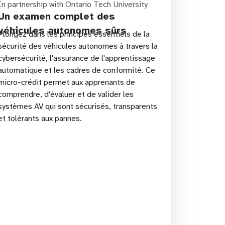
In partnership with Ontario Tech University
Un examen complet des
véhicules autonomes sûrs
Plongez dans les principes essentiels de la
sécurité des véhicules autonomes à travers la
cybersécurité, l'assurance de l'apprentissage
automatique et les cadres de conformité. Ce
micro-crédit permet aux apprenants de
comprendre, d'évaluer et de valider les
systèmes AV qui sont sécurisés, transparents
et tolérants aux pannes.