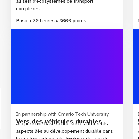
au sein d'écosystèmes de transport
wo
complexes.
Basic • 30 heures • 3000 points
ss
In partnership with Ontario Tech University
Vers des véhicules durables
Acquérir une base solide sur les différents
aspects liés au développement durable dans
le secteur automobile. Explorez des sujets