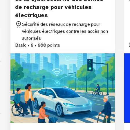
de recharge pour véhicules
électriques
workspace_premium
Sécurité des réseaux de recharge pour
véhicules électriques contre les accès non
autorisés
Basic • 8 • 800 points
ss
ss