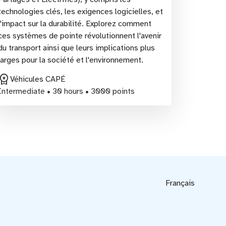
technologies clés, les exigences logicielles, et
l'impact sur la durabilité. Explorez comment
ces systèmes de pointe révolutionnent l'avenir
du transport ainsi que leurs implications plus
larges pour la société et l'environnement.
rkspace_premium
Véhicules CAPÉ
Intermediate • 30 hours • 3000 points
Français