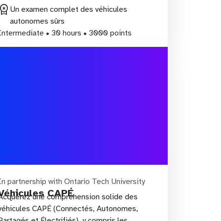
rkspace_premium
Un examen complet des véhicules
autonomes sûrs
Intermediate • 30 hours • 3000 points
In partnership with Ontario Tech University
Véhicules CAPÉ
Acquérez une compréhension solide des
véhicules CAPÉ (Connectés, Autonomes,
Partagés et Électrifiés), y compris les