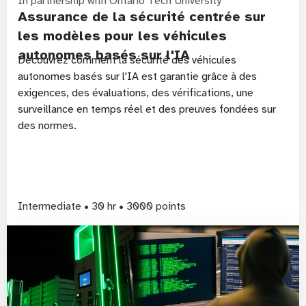
In partnership with Ontario Tech University
Assurance de la sécurité centrée sur
les modèles pour les véhicules
autonomes basés sur l'IA
Découvrez comment la sécurité des véhicules
autonomes basés sur l'IA est garantie grâce à des
exigences, des évaluations, des vérifications, une
surveillance en temps réel et des preuves fondées sur
des normes.
Intermediate • 30 hr • 3000 points