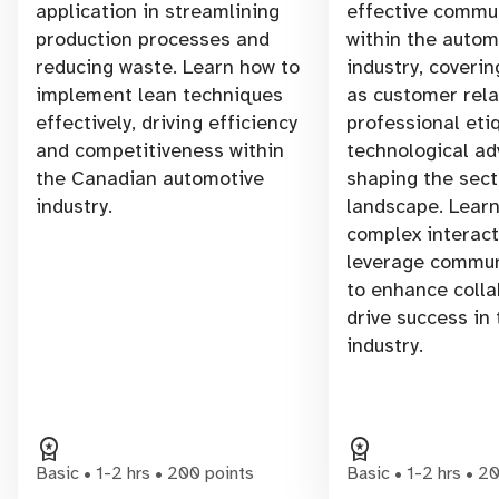
application in streamlining
effective commu
production processes and
within the autom
reducing waste. Learn how to
industry, coverin
implement lean techniques
as customer rela
effectively, driving efficiency
professional eti
and competitiveness within
technological a
the Canadian automotive
shaping the sect
industry.
landscape. Learn
complex interac
leverage commun
to enhance colla
drive success in
industry.
workspace_premium
workspace_premium
Basic • 1-2 hrs • 200 points
Basic • 1-2 hrs • 2