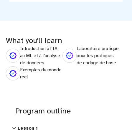
What you'll learn
Introduction à l'IA,
Laboratoire pratique
au ML et à l'analyse
pour les pratiques
de données
de codage de base
Exemples du monde
réel
Program outline
expand_more
Lesson 1