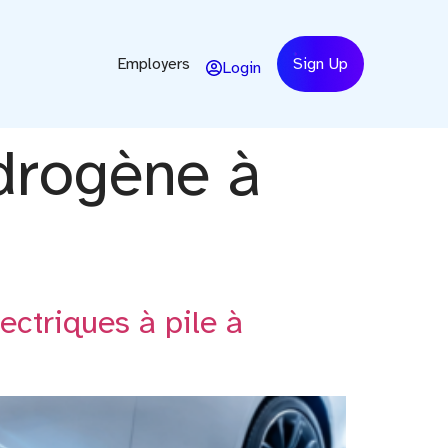
Employers
Sign Up
Login
drogène à
ctriques à pile à